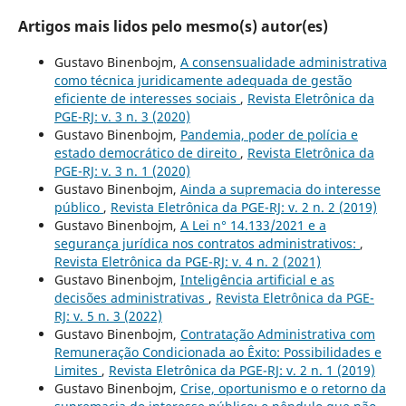
Artigos mais lidos pelo mesmo(s) autor(es)
Gustavo Binenbojm,
A consensualidade administrativa
como técnica juridicamente adequada de gestão
eficiente de interesses sociais
,
Revista Eletrônica da
PGE-RJ: v. 3 n. 3 (2020)
Gustavo Binenbojm,
Pandemia, poder de polícia e
estado democrático de direito
,
Revista Eletrônica da
PGE-RJ: v. 3 n. 1 (2020)
Gustavo Binenbojm,
Ainda a supremacia do interesse
público
,
Revista Eletrônica da PGE-RJ: v. 2 n. 2 (2019)
Gustavo Binenbojm,
A Lei n° 14.133/2021 e a
segurança jurídica nos contratos administrativos:
,
Revista Eletrônica da PGE-RJ: v. 4 n. 2 (2021)
Gustavo Binenbojm,
Inteligência artificial e as
decisões administrativas
,
Revista Eletrônica da PGE-
RJ: v. 5 n. 3 (2022)
Gustavo Binenbojm,
Contratação Administrativa com
Remuneração Condicionada ao Êxito: Possibilidades e
Limites
,
Revista Eletrônica da PGE-RJ: v. 2 n. 1 (2019)
Gustavo Binenbojm,
Crise, oportunismo e o retorno da