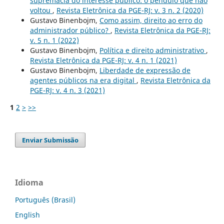
supremacia do interesse público: o pêndulo que não
voltou
,
Revista Eletrônica da PGE-RJ: v. 3 n. 2 (2020)
Gustavo Binenbojm,
Como assim, direito ao erro do
administrador público?
,
Revista Eletrônica da PGE-RJ:
v. 5 n. 1 (2022)
Gustavo Binenbojm,
Política e direito administrativo
,
Revista Eletrônica da PGE-RJ: v. 4 n. 1 (2021)
Gustavo Binenbojm,
Liberdade de expressão de
agentes públicos na era digital
,
Revista Eletrônica da
PGE-RJ: v. 4 n. 3 (2021)
1
2
>
>>
Enviar Submissão
Idioma
Português (Brasil)
English