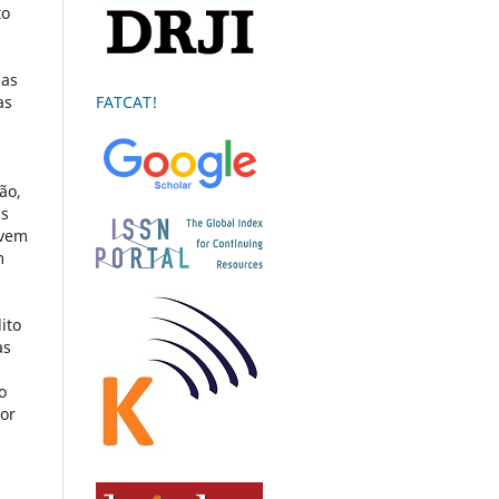
to
das
as
FATCAT!
ão,
as
evem
m
ito
as
o
tor