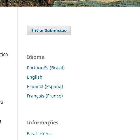
Enviar Submissão
tico
Idioma
Português (Brasil)
English
Español (España)
Français (France)
rá
a
Informações
Para Leitores