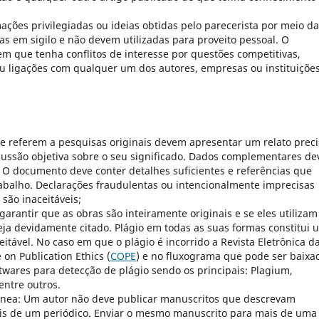
mações privilegiadas ou ideias obtidas pelo parecerista por meio da
s em sigilo e não devem utilizadas para proveito pessoal. O
em que tenha conflitos de interesse por questões competitivas,
ou ligações com qualquer um dos autores, empresas ou instituiçõe
se referem a pesquisas originais devem apresentar um relato prec
cussão objetiva sobre o seu significado. Dados complementares d
 O documento deve conter detalhes suficientes e referências que
abalho. Declarações fraudulentas ou intencionalmente imprecisas
são inaceitáveis;
arantir que as obras são inteiramente originais e se eles utilizam
seja devidamente citado. Plágio em todas as suas formas constitui 
eitável. No caso em que o plágio é incorrido a Revista Eletrônica d
on Publication Ethics (
COPE
) e no fluxograma que pode ser baixa
oftwares para detecção de plágio sendo os principais: Plagium,
entre outros.
tânea: Um autor não deve publicar manuscritos que descrevam
s de um periódico. Enviar o mesmo manuscrito para mais de uma