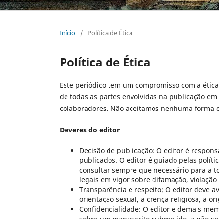
Início
/
Política de Ética
Política de Ética
Este periódico tem um compromisso com a étic
de todas as partes envolvidas na publicação em 
colaboradores. Não aceitamos nenhuma forma de
Deveres do editor
Decisão de publicação: O editor é respons
publicados. O editor é guiado pelas políti
consultar sempre que necessário para a t
legais em vigor sobre difamação, violação d
Transparência e respeito: O editor deve a
orientação sexual, a crença religiosa, a or
Confidencialidade: O editor e demais mem
sobre um manuscrito submetido, a não ser 