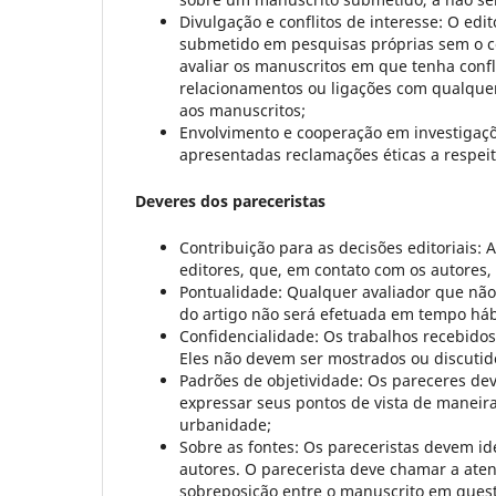
Divulgação e conflitos de interesse: O edi
submetido em pesquisas próprias sem o co
avaliar os manuscritos em que tenha confl
relacionamentos ou ligações com qualquer
aos manuscritos;
Envolvimento e cooperação em investigaçõ
apresentadas reclamações éticas a respei
Deveres dos pareceristas
Contribuição para as decisões editoriais: 
editores, que, em contato com os autores,
Pontualidade: Qualquer avaliador que não 
do artigo não será efetuada em tempo hábi
Confidencialidade: Os trabalhos recebido
Eles não devem ser mostrados ou discutido
Padrões de objetividade: Os pareceres de
expressar seus pontos de vista de maneir
urbanidade;
Sobre as fontes: Os pareceristas devem id
autores. O parecerista deve chamar a ate
sobreposição entre o manuscrito em ques