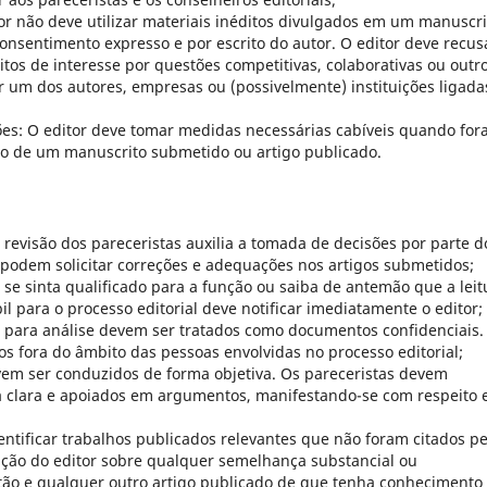
tor não deve utilizar materiais inéditos divulgados em um manuscri
nsentimento expresso e por escrito do autor. O editor deve recus
itos de interesse por questões competitivas, colaborativas ou outr
 um dos autores, empresas ou (possivelmente) instituições ligada
es: O editor deve tomar medidas necessárias cabíveis quando fo
to de um manuscrito submetido ou artigo publicado.
A revisão dos pareceristas auxilia a tomada de decisões por parte d
 podem solicitar correções e adequações nos artigos submetidos;
se sinta qualificado para a função ou saiba de antemão que a leit
l para o processo editorial deve notificar imediatamente o editor;
s para análise devem ser tratados como documentos confidenciais.
s fora do âmbito das pessoas envolvidas no processo editorial;
vem ser conduzidos de forma objetiva. Os pareceristas devem
a clara e apoiados em argumentos, manifestando-se com respeito 
entificar trabalhos publicados relevantes que não foram citados pe
nção do editor sobre qualquer semelhança substancial ou
tão e qualquer outro artigo publicado de que tenha conhecimento