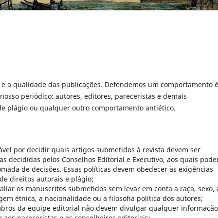
a e a qualidade das publicações. Defendemos um comportamento é
nosso periódico: autores, editores, pareceristas e demais
 plágio ou qualquer outro comportamento antiético.
ável por decidir quais artigos submetidos à revista devem ser
cas decididas pelos Conselhos Editorial e Executivo, aos quais pode
omada de decisões. Essas políticas devem obedecer às exigências
e direitos autorais e plágio;
valiar os manuscritos submetidos sem levar em conta a raça, sexo, 
igem étnica, a nacionalidade ou a filosofia política dos autores;
bros da equipe editorial não devem divulgar qualquer informação
aos pareceristas e os conselheiros editoriais;