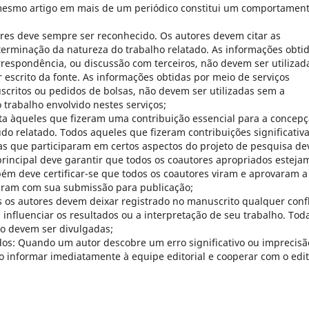
mesmo artigo em mais de um periódico constitui um comportamen
ores deve sempre ser reconhecido. Os autores devem citar as
erminação da natureza do trabalho relatado. As informações obti
respondência, ou discussão com terceiros, não devem ser utilizad
 escrito da fonte. As informações obtidas por meio de serviços
scritos ou pedidos de bolsas, não devem ser utilizadas sem a
o trabalho envolvido nestes serviços;
rita àqueles que fizeram uma contribuição essencial para a concepç
do relatado. Todos aqueles que fizeram contribuições significativ
as que participaram em certos aspectos do projeto de pesquisa d
principal deve garantir que todos os coautores apropriados esteja
mbém deve certificar-se que todos os coautores viram e aprovaram a
daram com sua submissão para publicação;
os os autores devem deixar registrado no manuscrito qualquer confl
 influenciar os resultados ou a interpretação de seu trabalho. Tod
eto devem ser divulgadas;
os: Quando um autor descobre um erro significativo ou imprecisã
o informar imediatamente à equipe editorial e cooperar com o edi