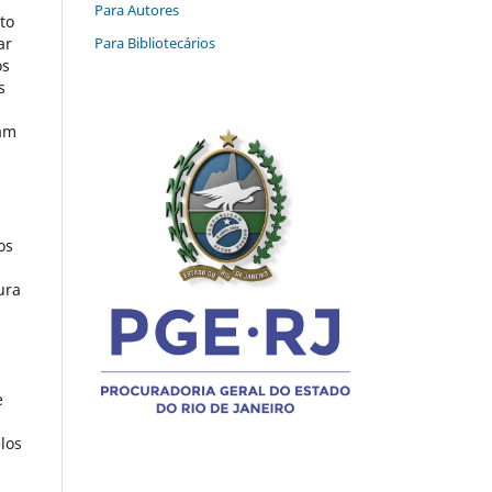
Para Autores
to
Para Bibliotecários
ar
os
s
ram
os
ura
e
los