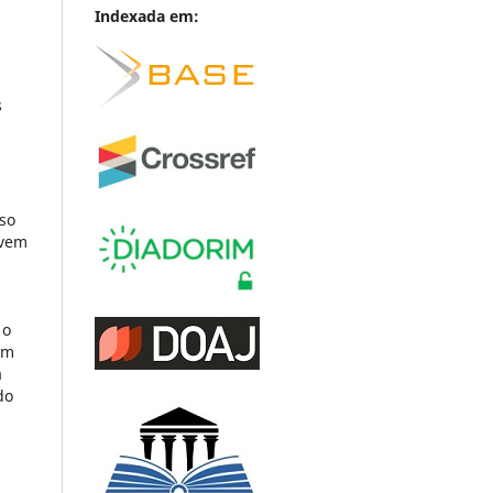
Indexada em:
s
iso
evem
 o
um
a
do