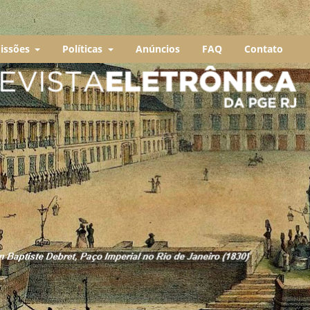
issões
Políticas
Anúncios
FAQ
Contato