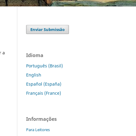
Enviar Submissão
r a
Idioma
Português (Brasil)
English
Español (España)
Français (France)
Informações
Para Leitores