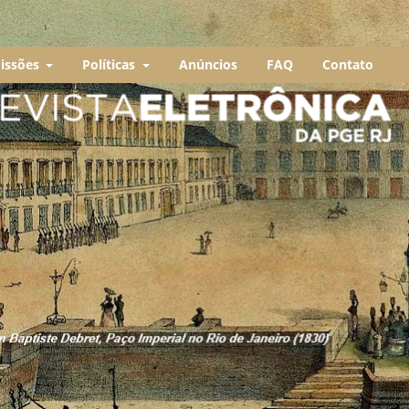
issões
Políticas
Anúncios
FAQ
Contato